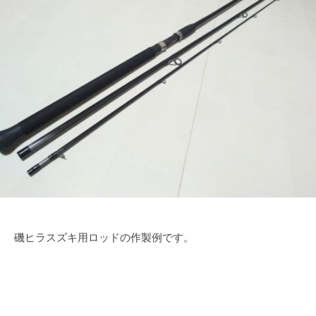
o
年
n
r
1
o
2
p
k
月
y
s
3
C
日
r
a
f
t
W
o
r
k
s
磯ヒラスズキ用ロッドの作製例です。