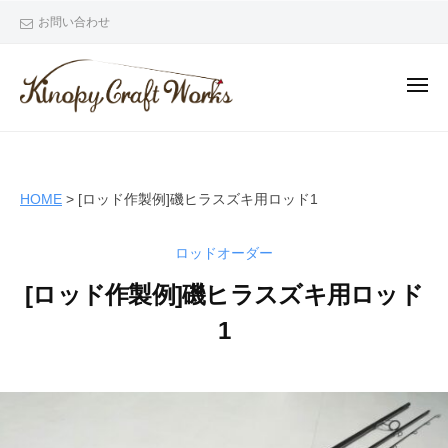
ー
コ
i
お問い合わせ
ン
n
テ
o
メ
p
ン
ニ
y
ツ
ュ
K
C
ー
へ
i
r
ス
n
a
HOME
>
[ロッド作製例]磯ヒラスズキ用ロッド1
キ
o
f
ッ
t
p
ロッドオーダー
プ
W
y
o
[ロッド作製例]磯ヒラスズキ用ロッド
C
r
r
1
k
a
s
2
b
f
0
y
t
2
K
W
2
i